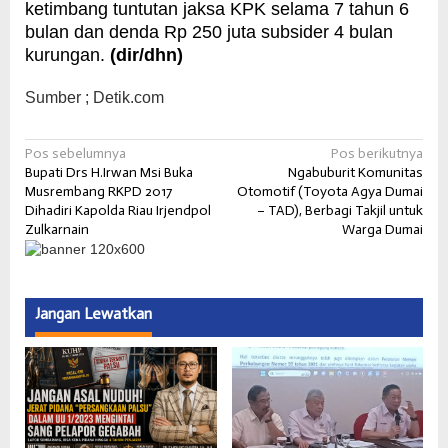
ketimbang tuntutan jaksa KPK selama 7 tahun 6
bulan dan denda Rp 250 juta subsider 4 bulan
kurungan.
(dir/dhn)
Sumber ; Detik.com
Navigasi
Pos sebelumnya
Pos berikutnya
Bupati Drs H.Irwan Msi Buka
Ngabuburit Komunitas
pos
Musrembang RKPD 2017
Otomotif (Toyota Agya Dumai
Dihadiri Kapolda Riau Irjendpol
– TAD), Berbagi Takjil untuk
Zulkarnain
Warga Dumai
Jangan Lewatkan