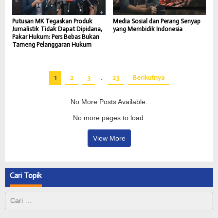
Putusan MK Tegaskan Produk
Media Sosial dan Perang Senyap
Jurnalistik Tidak Dapat Dipidana,
yang Membidik Indonesia
Pakar Hukum: Pers Bebas Bukan
Tameng Pelanggaran Hukum
1
2
3
…
23
Berikutnya
No More Posts Available.
No more pages to load.
View More
Cari Topik
Cari
untuk:
Kasus HIV Meningkat, Legislator Dumai Minta Perda
ARUK DUMAI DUKUNG PENUH KAPOLRI & JAKSA
Jangan Terjebak Potongan Video, Tokoh Pemuda Minta
Merawat Kemerdekaan Hakim atas Putusan di Tengah
Bersama Kodam XIX/TT, PWI Riau Dorong Profesionalitas