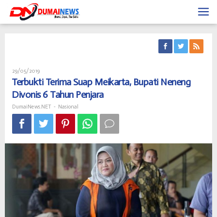
Skip
to
content
Oleh
29/05/2019
DumaiNews.NET
Terbukti Terima Suap Meikarta, Bupati Neneng
Divonis 6 Tahun Penjara
DumaiNews.NET
-
Nasional