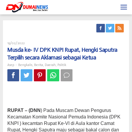
Skip
to
content
Oleh
19/02/2022
Asep
Musda ke- IV DPK KNPI Rupat, Hengki Saputra
Terpilih secara Aklamasi sebagai Ketua
Asep
-
Bengkalis
,
Berita
,
Daerah
,
Politik
RUPAT – (DNN
) Pada Muscam Dewan Pengurus
Kecamatan Komite Nasional Pemuda Indonesia (DPK
KNPI ) kecamtan Rupat Ke-VI di Aula kantor Camat
Rupat, Hengki Saputra maju sebagai bakal calon dan