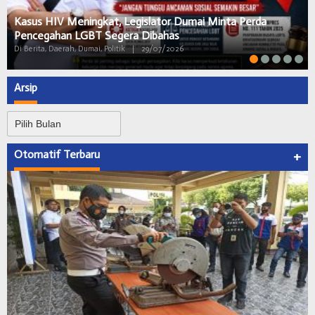
Kasus HIV Meningkat, Legislator Dumai Minta Perda
Pencegahan LGBT Segera Dibahas
Di Berita, Daerah, Dumai, Politik
|
29/07/2026
Arsip
Arsip
Otomatif Terbaru
+