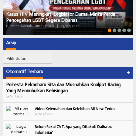
Kasus HIV Meningkat, Legislator Dumai Minta Perda
Pencegahan LGBT Segera Dibahas
Di Berita, Daerah, Dumai, Politik
|
29/07/2026
Arsip
Arsip
Otomatif Terbaru
+
Polresta Pekanbaru Sita dan Musnahkan Knalpot Racing
Yang Menimbulkan Kebisingan
25/01/2021
Video Kelemahan dan Kelebihan All New Terios
20/02/2018
Belum Pakai CVT, Apa yang Ditakuti Daihatsu
Indonesia?