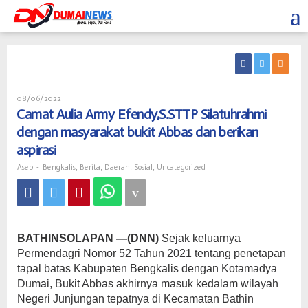
Skip
to
content
Oleh
08/06/2022
Asep
Camat Aulia Army Efendy,S.STTP Silatuhrahmi
dengan masyarakat bukit Abbas dan berikan
aspirasi
Asep
-
Bengkalis
,
Berita
,
Daerah
,
Sosial
,
Uncategorized
BATHINSOLAPAN —(DNN)
Sejak keluarnya
Permendagri Nomor 52 Tahun 2021 tentang penetapan
tapal batas Kabupaten Bengkalis dengan Kotamadya
Dumai, Bukit Abbas akhirnya masuk kedalam wilayah
Negeri Junjungan tepatnya di Kecamatan Bathin