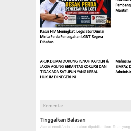
Pembangu
Maritim
Kasus HIV Meningkat, Legislator Dumai
Minta Perda Pencegahan LGBT Segera
Dibahas
ARUK DUMAI DUKUNG PENUH KAPOLRI &
Mahasisw
JAKSA AGUNG BERANTAS KORUPSI DAN
SIMPAY, 
TIDAK ADA SATUPUN YANG KEBAL
Administ
HUKUM DI NEGERI INI
Komentar
Tinggalkan Balasan
Alamat email Anda tidak akan dipublikasikan.
Ruas yang 