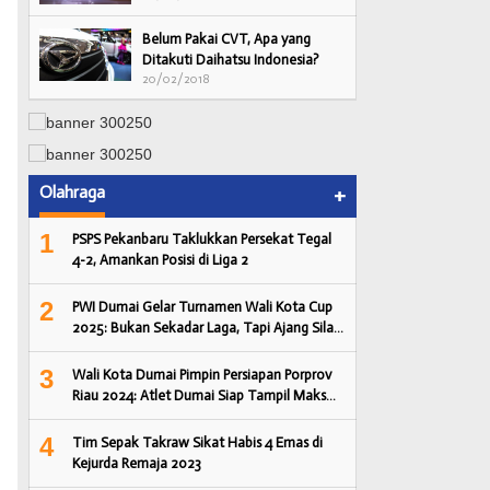
Belum Pakai CVT, Apa yang
Ditakuti Daihatsu Indonesia?
20/02/2018
Olahraga
+
1
PSPS Pekanbaru Taklukkan Persekat Tegal
4-2, Amankan Posisi di Liga 2
2
PWI Dumai Gelar Turnamen Wali Kota Cup
2025: Bukan Sekadar Laga, Tapi Ajang Sila…
3
Wali Kota Dumai Pimpin Persiapan Porprov
Riau 2024: Atlet Dumai Siap Tampil Maks…
4
Tim Sepak Takraw Sikat Habis 4 Emas di
Kejurda Remaja 2023