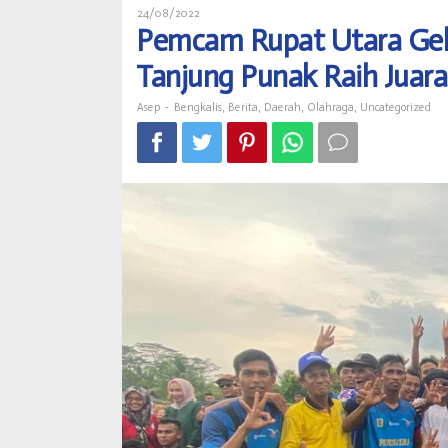
Oleh
24/08/2022
Gelar
Asep
Pemcam Rupat Utara Gel
Tournament
Bermasa,
Tanjung Punak Raih Juara
Desa
Tanjung
Punak
Asep
-
Bengkalis
,
Berita
,
Daerah
,
Olahraga
,
Uncategorized
Raih
Juara
Satu