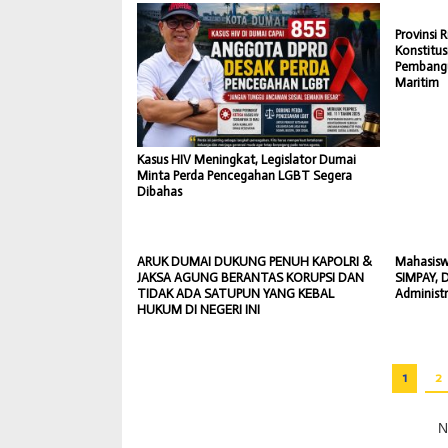
Provinsi R
Konstitu
Pembangu
Maritim
Kasus HIV Meningkat, Legislator Dumai
Minta Perda Pencegahan LGBT Segera
Dibahas
ARUK DUMAI DUKUNG PENUH KAPOLRI &
Mahasisw
JAKSA AGUNG BERANTAS KORUPSI DAN
SIMPAY, 
TIDAK ADA SATUPUN YANG KEBAL
Administ
HUKUM DI NEGERI INI
1
2
N