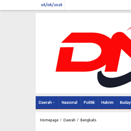
Skip
06/08/2026
to
content
Daerah
Nasional
Politik
Hukrim
Buday
Pemcam
Homepage
/
Daerah
/
Bengkalis
Rupat
Utara