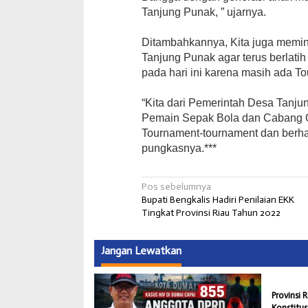
Tanjung Punak, ” ujarnya.
Ditambahkannya, Kita juga memi
Tanjung Punak agar terus berlatih
pada hari ini karena masih ada T
“Kita dari Pemerintah Desa Tanj
Pemain Sepak Bola dan Cabang O
Tournament-tournament dan berha
pungkasnya.***
Navigasi
Pos sebelumnya
Bupati Bengkalis Hadiri Penilaian EKK
pos
Tingkat Provinsi Riau Tahun 2022
Jangan Lewatkan
Provinsi R
Konstitu