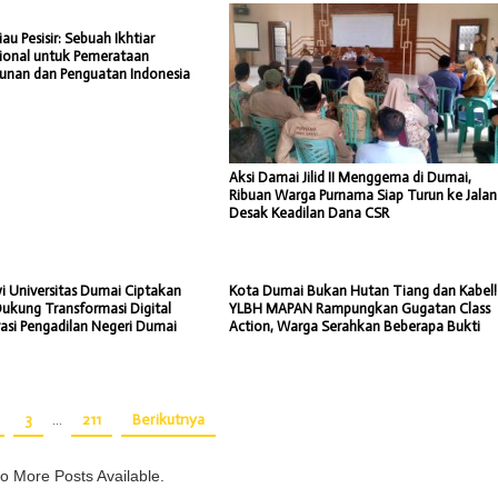
iau Pesisir: Sebuah Ikhtiar
sional untuk Pemerataan
nan dan Penguatan Indonesia
Aksi Damai Jilid II Menggema di Dumai,
Ribuan Warga Purnama Siap Turun ke Jalan
Desak Keadilan Dana CSR
i Universitas Dumai Ciptakan
Kota Dumai Bukan Hutan Tiang dan Kabel!
Dukung Transformasi Digital
YLBH MAPAN Rampungkan Gugatan Class
rasi Pengadilan Negeri Dumai
Action, Warga Serahkan Beberapa Bukti
3
…
211
Berikutnya
o More Posts Available.