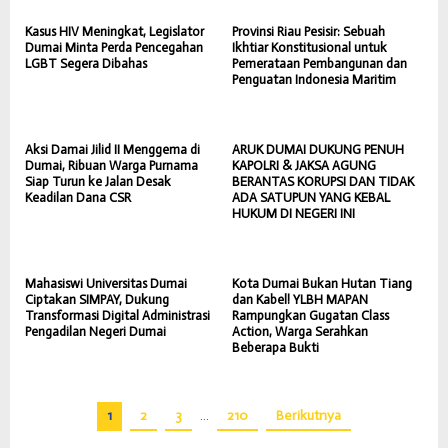
Kasus HIV Meningkat, Legislator
Provinsi Riau Pesisir: Sebuah
Dumai Minta Perda Pencegahan
Ikhtiar Konstitusional untuk
LGBT Segera Dibahas
Pemerataan Pembangunan dan
Penguatan Indonesia Maritim
Aksi Damai Jilid II Menggema di
ARUK DUMAI DUKUNG PENUH
Dumai, Ribuan Warga Purnama
KAPOLRI & JAKSA AGUNG
Siap Turun ke Jalan Desak
BERANTAS KORUPSI DAN TIDAK
Keadilan Dana CSR
ADA SATUPUN YANG KEBAL
HUKUM DI NEGERI INI
Mahasiswi Universitas Dumai
Kota Dumai Bukan Hutan Tiang
Ciptakan SIMPAY, Dukung
dan Kabel! YLBH MAPAN
Transformasi Digital Administrasi
Rampungkan Gugatan Class
Pengadilan Negeri Dumai
Action, Warga Serahkan
Beberapa Bukti
1
2
3
…
210
Berikutnya