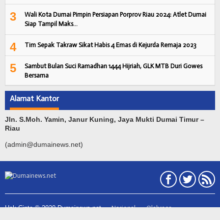
3
Wali Kota Dumai Pimpin Persiapan Porprov Riau 2024: Atlet Dumai
Siap Tampil Maks…
4
Tim Sepak Takraw Sikat Habis 4 Emas di Kejurda Remaja 2023
5
Sambut Bulan Suci Ramadhan 1444 Hijriah, GLK MTB Duri Gowes
Bersama
Alamat Kantor
Jln. S.Moh. Yamin, Janur Kuning, Jaya Mukti Dumai Timur –
Riau
(admin@dumainews.net)
Hak Cipta © 2020 Dumainews.net
Nasional
Olahraga
Otomatif
Politik
Nasional
Galeri