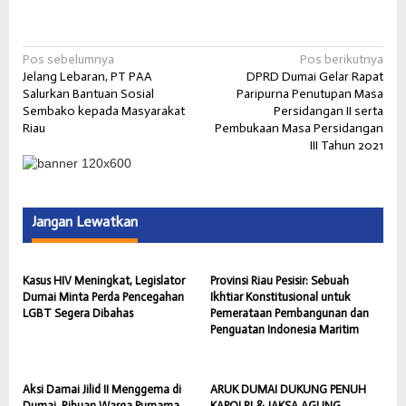
Pos sebelumnya
Pos berikutnya
Jelang Lebaran, PT PAA
DPRD Dumai Gelar Rapat
Salurkan Bantuan Sosial
Paripurna Penutupan Masa
Sembako kepada Masyarakat
Persidangan II serta
Riau
Pembukaan Masa Persidangan
III Tahun 2021
Jangan Lewatkan
Kasus HIV Meningkat, Legislator
Provinsi Riau Pesisir: Sebuah
Dumai Minta Perda Pencegahan
Ikhtiar Konstitusional untuk
LGBT Segera Dibahas
Pemerataan Pembangunan dan
Penguatan Indonesia Maritim
Aksi Damai Jilid II Menggema di
ARUK DUMAI DUKUNG PENUH
Dumai, Ribuan Warga Purnama
KAPOLRI & JAKSA AGUNG