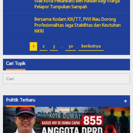
Wali Kota Pekanbaru Beri Hadiah bagi Warga
Pelapor Tumpukan Sampah
Bersama Kodam XIX/TT, PWI Riau Dorong
Profesionalitas Jaga Stabilitas dan Keutuhan
NKRI
1
2
3
…
30
Berikutnya
Cari Topik
Cari
untuk:
Politik Terbaru
+