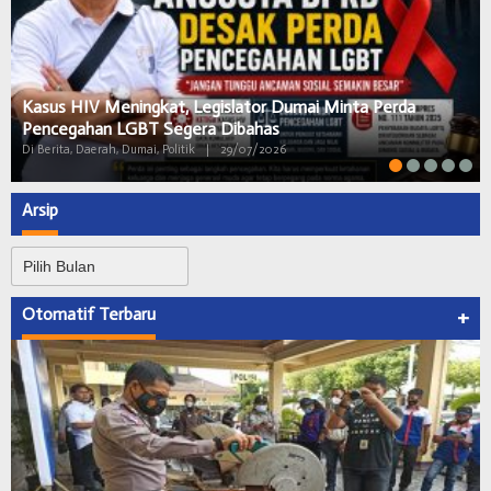
Kasus HIV Meningkat, Legislator Dumai Minta Perda
Pencegahan LGBT Segera Dibahas
Di Berita, Daerah, Dumai, Politik
|
29/07/2026
Arsip
Arsip
Otomatif Terbaru
+