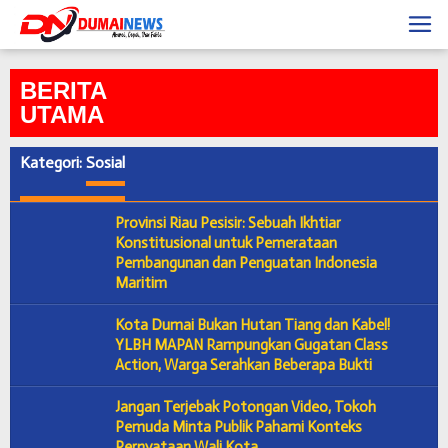
Skip
to
content
BERITA
UTAMA
Kategori:
Sosial
Provinsi Riau Pesisir: Sebuah Ikhtiar
Konstitusional untuk Pemerataan
Pembangunan dan Penguatan Indonesia
Maritim
Kota Dumai Bukan Hutan Tiang dan Kabel!
YLBH MAPAN Rampungkan Gugatan Class
Action, Warga Serahkan Beberapa Bukti
Jangan Terjebak Potongan Video, Tokoh
Pemuda Minta Publik Pahami Konteks
Pernyataan Wali Kota