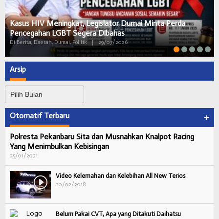
Kasus HIV Meningkat, Legislator Dumai Minta Perda
Pencegahan LGBT Segera Dibahas
Di Berita, Daerah, Dumai, Politik
|
29/07/2026
Arsip
Arsip
Otomatif Terbaru
+
Polresta Pekanbaru Sita dan Musnahkan Knalpot Racing
Yang Menimbulkan Kebisingan
25/01/2021
Video Kelemahan dan Kelebihan All New Terios
20/02/2018
Belum Pakai CVT, Apa yang Ditakuti Daihatsu