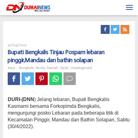
Skip
to
content
Oleh
30/04/2022
Asep
Bupati Bengkalis Tinjau Pospam lebaran
pinggir,Mandau dan bathin solapan
Asep
-
Bengkalis
,
Berita
,
Daerah
,
Sosial
,
Uncategorized
DURI-(DNN
) Jelang lebaran, Bupati Bengkalis
Kasmarni bersama Forkopimda Bengkalis,
mengunjungi posko Lebaran pada beberapa titik di
Kecamatan Pinggir, Mandau dan Bathin Solapan, Sabtu
(30/4/2022).