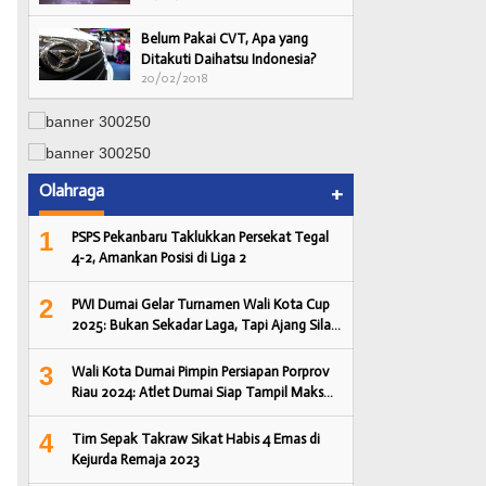
Belum Pakai CVT, Apa yang
Ditakuti Daihatsu Indonesia?
20/02/2018
Olahraga
+
1
PSPS Pekanbaru Taklukkan Persekat Tegal
4-2, Amankan Posisi di Liga 2
2
PWI Dumai Gelar Turnamen Wali Kota Cup
2025: Bukan Sekadar Laga, Tapi Ajang Sila…
3
Wali Kota Dumai Pimpin Persiapan Porprov
Riau 2024: Atlet Dumai Siap Tampil Maks…
4
Tim Sepak Takraw Sikat Habis 4 Emas di
Kejurda Remaja 2023