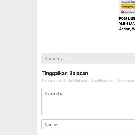
Kota Dum
YLBH MA
Action, 
Komentar
Tinggalkan Balasan
Alamat email Anda tidak akan dipublikasikan.
Ruas yang 