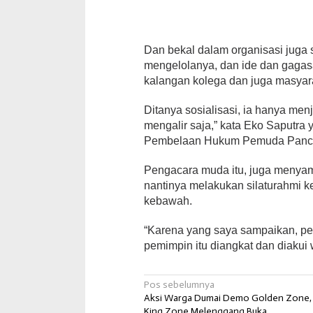
Dan bekal dalam organisasi jug
mengelolanya, dan ide dan gagasa
kalangan kolega dan juga masyarak
Ditanya sosialisasi, ia hanya men
mengalir saja,” kata Eko Saputr
Pembelaan Hukum Pemuda Panca
Pengacara muda itu, juga menyamp
nantinya melakukan silaturahmi 
kebawah.
“Karena yang saya sampaikan, pe
pemimpin itu diangkat dan diakui 
Navigasi
Pos sebelumnya
Aksi Warga Dumai Demo Golden Zone,
pos
King Zone Melenggang Buka