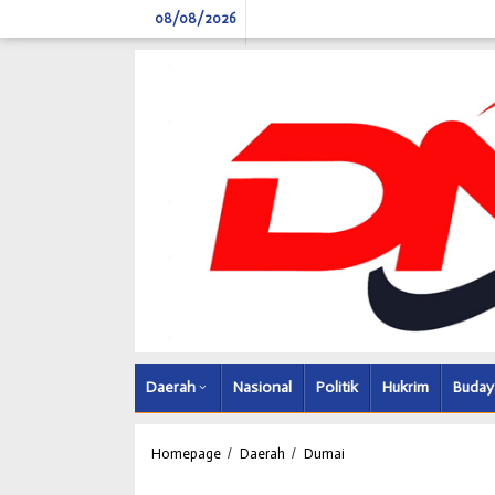
Skip
08/08/2026
to
content
Daerah
Nasional
Politik
Hukrim
Buday
Abdul
Homepage
/
Daerah
/
Dumai
Kadir,
SH