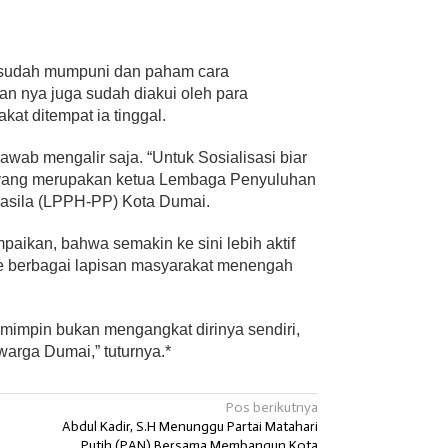
a sudah mumpuni dan paham cara
n nya juga sudah diakui oleh para
at ditempat ia tinggal.
jawab mengalir saja. “Untuk Sosialisasi biar
a yang merupakan ketua Lembaga Penyuluhan
sila (LPPH-PP) Kota Dumai.
aikan, bahwa semakin ke sini lebih aktif
ke berbagai lapisan masyarakat menengah
mimpin bukan mengangkat dirinya sendiri,
warga Dumai,” tuturnya.*
Pos berikutnya
Abdul Kadir, S.H Menunggu Partai Matahari
Putih (PAN) Bersama Membangun Kota