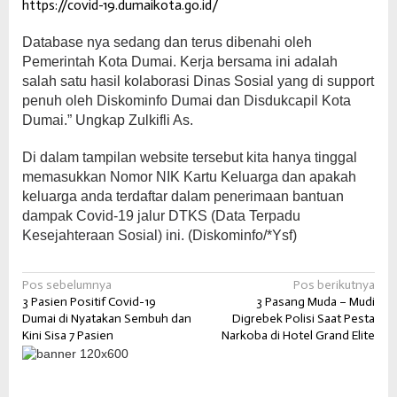
https://covid-19.dumaikota.go.id/
Database nya sedang dan terus dibenahi oleh
Pemerintah Kota Dumai. Kerja bersama ini adalah
salah satu hasil kolaborasi Dinas Sosial yang di support
penuh oleh Diskominfo Dumai dan Disdukcapil Kota
Dumai.” Ungkap Zulkifli As.
Di dalam tampilan website tersebut kita hanya tinggal
memasukkan Nomor NIK Kartu Keluarga dan apakah
keluarga anda terdaftar dalam penerimaan bantuan
dampak Covid-19 jalur DTKS (Data Terpadu
Kesejahteraan Sosial) ini. (Diskominfo/*Ysf)
Navigasi
Pos sebelumnya
Pos berikutnya
3 Pasien Positif Covid-19
3 Pasang Muda – Mudi
pos
Dumai di Nyatakan Sembuh dan
Digrebek Polisi Saat Pesta
Kini Sisa 7 Pasien
Narkoba di Hotel Grand Elite