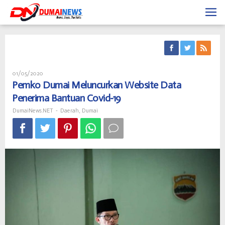
Skip
to
content
Oleh
01/05/2020
DumaiNews.NET
Pemko Dumai Meluncurkan Website Data
Penerima Bantuan Covid-19
DumaiNews.NET
-
Daerah
,
Dumai