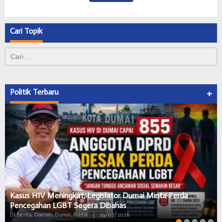
Cari Topik
Cari
untuk:
Politik Terbaru
+
Kasus HIV Meningkat, Legislator Dumai Minta Perda
Pencegahan LGBT Segera Dibahas
Di Berita, Daerah, Dumai, Politik
|
29/07/2026