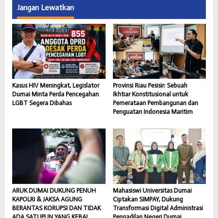
Jangan Lewatkan
Kasus HIV Meningkat, Legislator
Provinsi Riau Pesisir: Sebuah
Dumai Minta Perda Pencegahan
Ikhtiar Konstitusional untuk
LGBT Segera Dibahas
Pemerataan Pembangunan dan
Penguatan Indonesia Maritim
ARUK DUMAI DUKUNG PENUH
Mahasiswi Universitas Dumai
KAPOLRI & JAKSA AGUNG
Ciptakan SIMPAY, Dukung
BERANTAS KORUPSI DAN TIDAK
Transformasi Digital Administrasi
ADA SATUPUN YANG KEBAL
Pengadilan Negeri Dumai