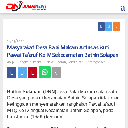
Skip
to
content
Oleh
16/09/2022
Asep
Masyarakat Desa Balai Makam Antusias ikuti
Pawai Ta’aruf Ke IV Sekecamatan Bathin Solapan
Asep
-
Bengkalis
,
Berita
,
Budaya
,
Daerah
,
Pendidikan
,
Uncategorized
Bathin Solapan -(DNN)
Desa Balai Makam salah satu
Desa yang ada di kecamatan Bathin Solapan tidak mau
ketinggalan menyemarakkan rangkaian Pawai ta’aruf
MTQ Ke IV tingkat Kecamatan Bathin Solapan, pada
hari Jum’at (16/09) kemarin.