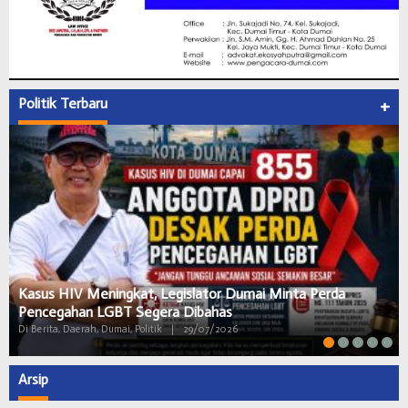
Politik Terbaru
+
Kasus HIV Meningkat, Legislator Dumai Minta Perda
Pencegahan LGBT Segera Dibahas
Di Berita, Daerah, Dumai, Politik
|
29/07/2026
Arsip