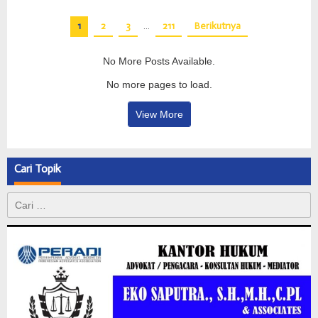
1
2
3
…
211
Berikutnya
No More Posts Available.
No more pages to load.
View More
Cari Topik
Cari
untuk: