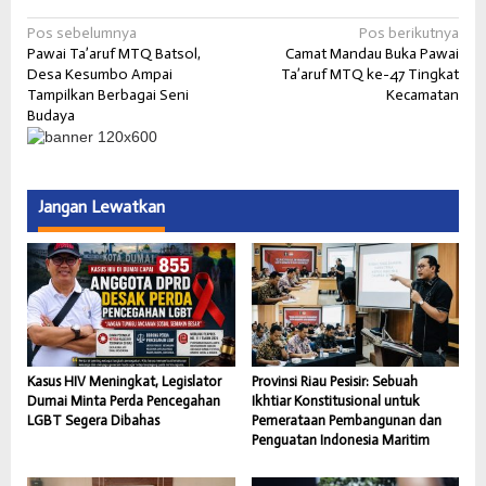
Navigasi
Pos sebelumnya
Pos berikutnya
Pawai Ta’aruf MTQ Batsol,
Camat Mandau Buka Pawai
pos
Desa Kesumbo Ampai
Ta’aruf MTQ ke-47 Tingkat
Tampilkan Berbagai Seni
Kecamatan
Budaya
Jangan Lewatkan
Kasus HIV Meningkat, Legislator
Provinsi Riau Pesisir: Sebuah
Dumai Minta Perda Pencegahan
Ikhtiar Konstitusional untuk
LGBT Segera Dibahas
Pemerataan Pembangunan dan
Penguatan Indonesia Maritim